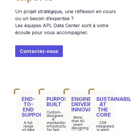
Un projet stratégique, une réflexion en cours
ou un besoin d’expertise ?
Les équipes APL Data Center sont à votre
écoute pour vous accompagner.
Contactez-nous
END-
PURPOSE-
ENGINEERING-
SUSTAINABIL
TO-
BUILT
DRIVER
AT
END
INNOVATION
THE
Custom-
SUPPORT
CORE
designed
More
&
than 40
A full
standardized
CSR
years
range
infrastructure
integrated
designing
of data
for fast
in each