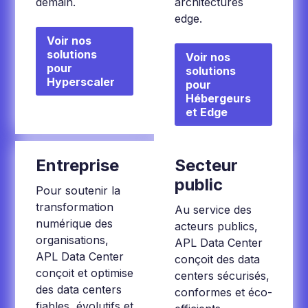
demain.
architectures
edge.
Voir nos
solutions
Voir nos
pour
solutions
Hyperscaler
pour
Hébergeurs
et Edge
Entreprise
Secteur
public
Pour soutenir la
transformation
Au service des
numérique des
acteurs publics,
organisations,
APL Data Center
APL Data Center
conçoit des data
conçoit et optimise
centers sécurisés,
des data centers
conformes et éco-
fiables, évolutifs et