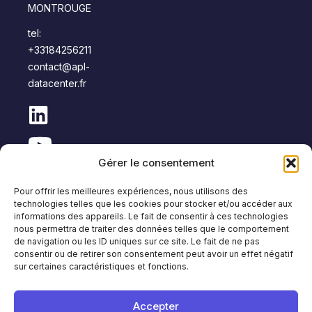
MONTROUGE
tel:
+33184256211
contact@apl-
datacenter.fr
Gérer le consentement
Pour offrir les meilleures expériences, nous utilisons des
technologies telles que les cookies pour stocker et/ou accéder aux
informations des appareils. Le fait de consentir à ces technologies
nous permettra de traiter des données telles que le comportement
de navigation ou les ID uniques sur ce site. Le fait de ne pas
Copyright © APL Data Center
consentir ou de retirer son consentement peut avoir un effet négatif
sur certaines caractéristiques et fonctions.
Plan du
Mentions
Protection des données
Politique anti-
site
légales
personnelles
corruption
Accepter
Français