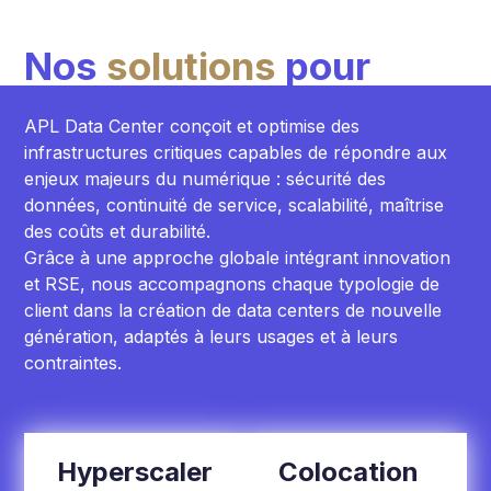
Nos
solutions
pour
APL Data Center conçoit et optimise des
infrastructures critiques capables de répondre aux
enjeux majeurs du numérique : sécurité des
données, continuité de service, scalabilité, maîtrise
des coûts et durabilité.
Grâce à une approche globale intégrant innovation
et RSE, nous accompagnons chaque typologie de
client dans la création de data centers de nouvelle
génération, adaptés à leurs usages et à leurs
contraintes.
Hyperscaler
Colocation