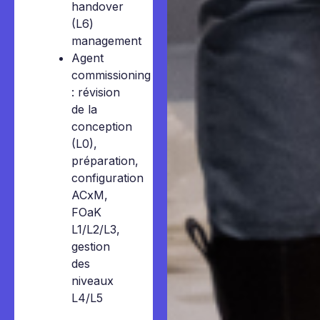
handover
(L6)
management
Agent
commissioning
: révision
de la
conception
(L0),
préparation,
configuration
ACxM,
FOaK
L1/L2/L3,
gestion
des
niveaux
L4/L5