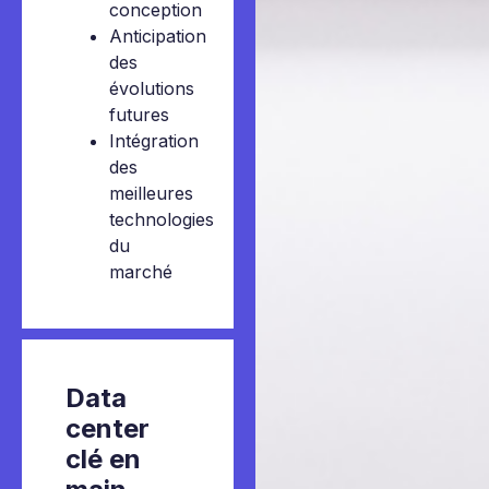
conception
Anticipation
des
évolutions
futures
Intégration
des
meilleures
technologies
du
marché
Data
center
clé en