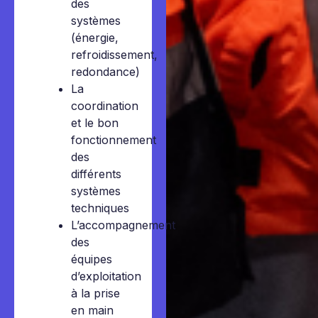
des
systèmes
(énergie,
refroidissement,
redondance)
La
coordination
et le bon
fonctionnement
des
différents
systèmes
techniques
L’accompagnement
des
équipes
d’exploitation
à la prise
en main