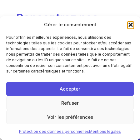
Rencontrez
nos
Gérer le consentement
experts
Pour offrir les meilleures expériences, nous utilisons des
technologies telles que les cookies pour stocker et/ou accéder aux
Un projet stratégique, une réflexion en cours
informations des appareils. Le fait de consentir à ces technologies
ou un besoin d’expertise ?
nous permettra de traiter des données telles que le comportement
Les équipes APL Data Center sont à votre
de navigation ou les ID uniques sur ce site. Le fait de ne pas
consentir ou de retirer son consentement peut avoir un effet négatif
écoute pour vous accompagner.
sur certaines caractéristiques et fonctions.
Contactez-nous
Accepter
Refuser
Voir les préférences
Protection des données personnelles
Mentions légales
END-
PURPOSE-
ENGINEERING-
SUSTAINABIL