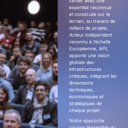
center avec une
expertise reconnue
et construite sur le
terrain, au travers de
milliers de projets.
Acteur indépendant
reconnu à l’échelle
Européenne, APL
apporte une vision
globale des
infrastructures
critiques, intégrant les
dimensions
techniques,
économiques et
stratégiques de
chaque projet.
Notre approche
couvre l’ensemble du