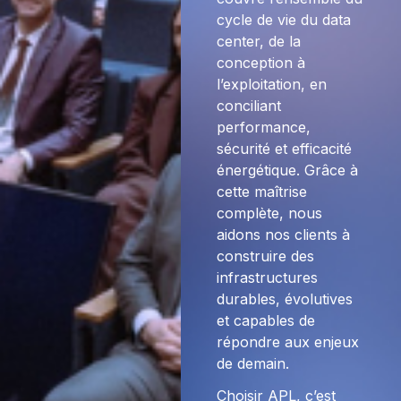
cycle de vie du data
center, de la
conception à
l’exploitation, en
conciliant
performance,
sécurité et efficacité
énergétique. Grâce à
cette maîtrise
complète, nous
aidons nos clients à
construire des
infrastructures
durables, évolutives
et capables de
répondre aux enjeux
de demain.
Choisir APL, c’est