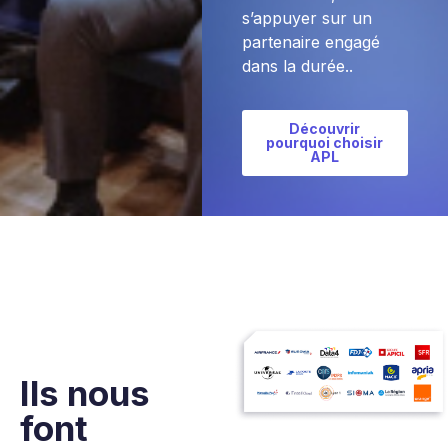
s’appuyer sur un
partenaire engagé
dans la durée..
Découvrir
pourquoi choisir
APL
Ils nous
font