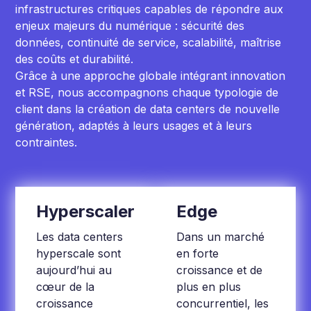
infrastructures critiques capables de répondre aux
enjeux majeurs du numérique : sécurité des
données, continuité de service, scalabilité, maîtrise
des coûts et durabilité.
Grâce à une approche globale intégrant innovation
et RSE, nous accompagnons chaque typologie de
client dans la création de data centers de nouvelle
génération, adaptés à leurs usages et à leurs
contraintes.
Hyperscaler
Edge
Les data centers
Dans un marché
hyperscale sont
en forte
aujourd’hui au
croissance et de
cœur de la
plus en plus
croissance
concurrentiel, les