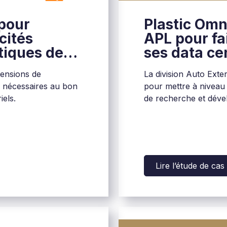
 pour
Plastic Omn
cités
APL pour fa
tiques de
ses data ce
Val-de-Reuil
tensions de
La division Auto Exte
s nécessaires au bon
pour mettre à niveau e
els.
de recherche et dév
Lire l’étude de cas