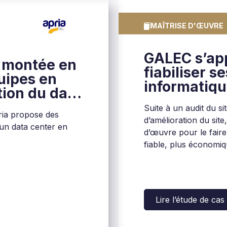
MAÎTRISE D'ŒUVRE
GALEC s’ap
 montée en
fiabiliser se
uipes en
informatiq
tion du data
Suite à un audit du si
pria propose des
d’amélioration du sit
 un data center en
d’œuvre pour le faire
fiable, plus économiqu
Lire l’étude de cas