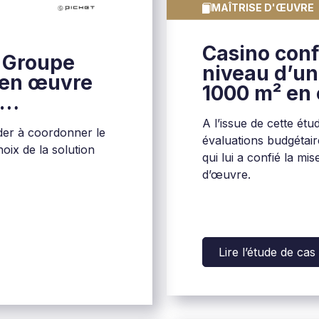
MAÎTRISE D'ŒUVRE
Casino conf
 Groupe
niveau d’un
 en œuvre
1000 m² en 
aire
A l’issue de cette ét
ider à coordonner le
évaluations budgétair
hoix de la solution
qui lui a confié la mi
d’œuvre.
Lire l’étude de cas