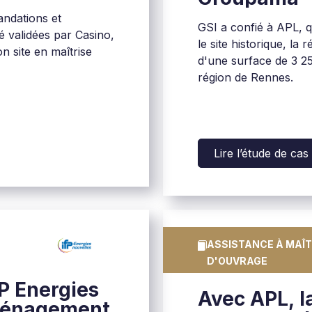
andations et
GSI a confié à APL, q
é validées par Casino,
le site historique, la
on site en maîtrise
d'une surface de 3 25
région de Rennes.
Lire l’étude de cas
ASSISTANCE À MAÎT
D'OUVRAGE
P Energies
Avec APL, l
aménagement