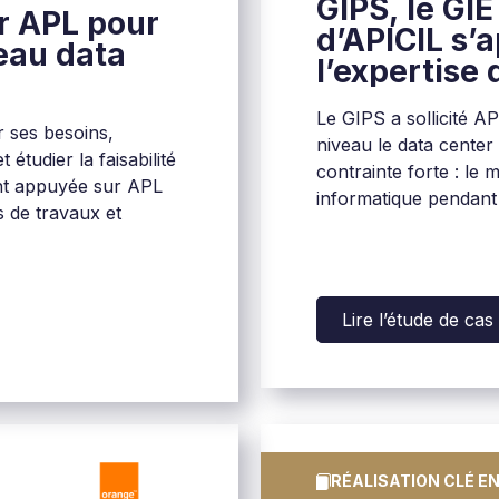
GIPS, le GI
ur APL pour
d’APICIL s’
eau data
l’expertise
et fiabilise
Le GIPS a sollicité 
principal
r ses besoins,
niveau le data center
 étudier la faisabilité
contrainte forte : le 
ent appuyée sur APL
informatique pendant 
 de travaux et
Lire l’étude de cas
RÉALISATION CLÉ E