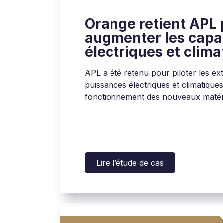
Orange retient APL
augmenter les capa
électriques et clima
son data center de 
APL a été retenu pour piloter les ex
puissances électriques et climatique
fonctionnement des nouveaux matéri
Lire l’étude de cas