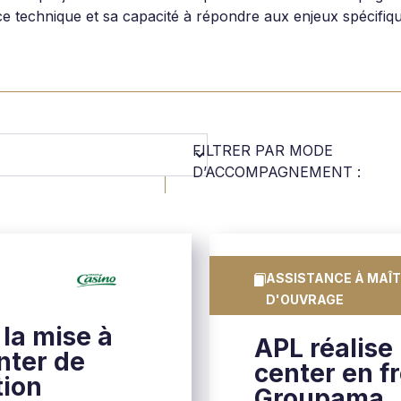
nce technique et sa capacité à répondre aux enjeux spécifiq
FILTRER PAR MODE
D’ACCOMPAGNEMENT :
ASSISTANCE À MAÎT
D'OUVRAGE
 la mise à
APL réalise
nter de
center en f
tion
Groupama