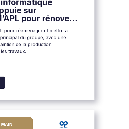
E informatique
appuie sur
 d’APL pour rénover
r son data center
APL pour réaménager et mettre à
 principal du groupe, avec une
maintien de la production
les travaux.
N MAIN