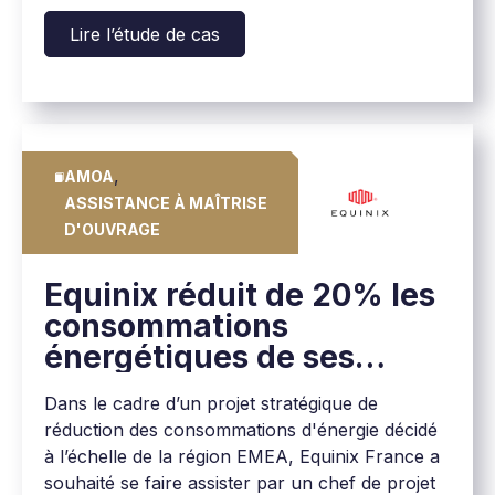
établissements principaux.
Lire l’étude de cas
,
AMOA
ASSISTANCE À MAÎTRISE
D'OUVRAGE
Equinix réduit de 20% les
consommations
énergétiques de ses
quatre data centers en
Dans le cadre d’un projet stratégique de
France, grâce à APL
réduction des consommations d'énergie décidé
à l’échelle de la région EMEA, Equinix France a
souhaité se faire assister par un chef de projet