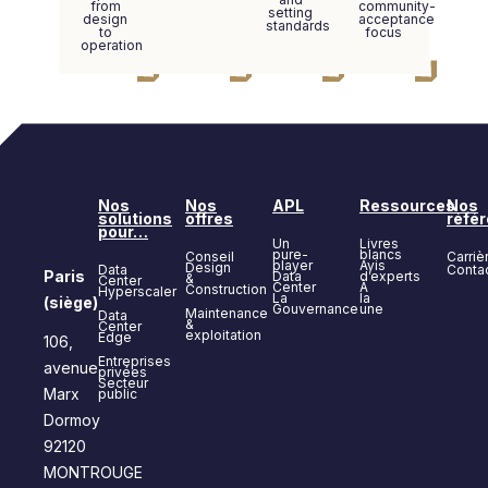
from
community-
setting
design
acceptance
standards
to
focus
operation
Nos
Nos
APL
Ressources
Nos
solutions
offres
réfé
pour…
Un
Livres
pure-
blancs
Conseil
Carriè
player
Avis
Design
Data
Conta
Paris
Data
d’experts
&
Center
Center
À
Construction
Hyperscaler
La
la
(siège)
Gouvernance
une
Maintenance
Data
&
Center
exploitation
Edge
106,
Entreprises
avenue
privées
Secteur
Marx
public
Dormoy
92120
MONTROUGE