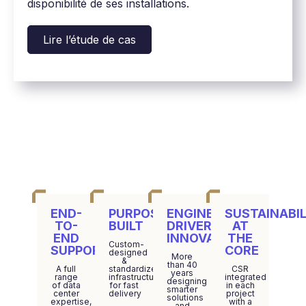
disponibilité de ses installations.
Lire l’étude de cas
END-
PURPOSE-
ENGINEERING-
SUSTAINABIL
TO-
BUILT
DRIVER
AT
END
INNOVATION
THE
Custom-
SUPPORT
CORE
designed
More
&
than 40
A full
standardized
CSR
years
range
infrastructure
integrated
designing
of data
for fast
in each
smarter
center
delivery
project
solutions
expertise,
with a
and