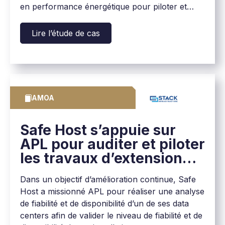
en performance énergétique pour piloter et
fédérer l’ensemble des projets à mener sur ses
4 data centers.
Lire l’étude de cas
AMOA
Safe Host s’appuie sur
APL pour auditer et piloter
les travaux d’extension
d’un de ses data centers
Dans un objectif d’amélioration continue, Safe
Host a missionné APL pour réaliser une analyse
de fiabilité et de disponibilité d’un de ses data
centers afin de valider le niveau de fiabilité et de