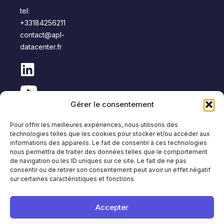
tel:
+33184256211
contact@apl-
datacenter.fr
Gérer le consentement
Pour offrir les meilleures expériences, nous utilisons des
technologies telles que les cookies pour stocker et/ou accéder aux
informations des appareils. Le fait de consentir à ces technologies
nous permettra de traiter des données telles que le comportement
de navigation ou les ID uniques sur ce site. Le fait de ne pas
Copyright © APL Data Center
consentir ou de retirer son consentement peut avoir un effet négatif
sur certaines caractéristiques et fonctions.
Plan du
Mentions
Protection des données
Politique anti-
site
légales
personnelles
corruption
Accepter
Français
English