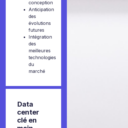
conception
Anticipation
des
évolutions
futures
Intégration
des
meilleures
technologies
du
marché
Data
center
clé en