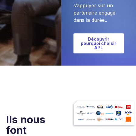
s’appuyer sur un
partenaire engagé
dans la durée..
Découvrir
pourquoi choisir
APL
Ils nous
font