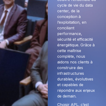
cycle de vie du data
center, de la
conception à
l’exploitation, en
conciliant
performance,
sécurité et efficacité
énergétique. Grâce à
cette maîtrise
complète, nous
aidons nos clients à
construire des
infrastructures
durables, évolutives
et capables de
répondre aux enjeux
de demain.
Choisir APL, c’est