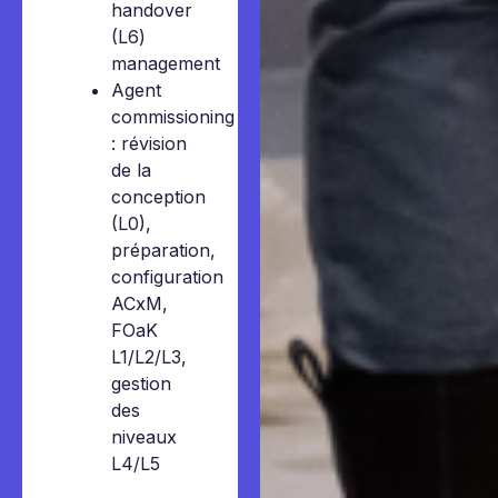
handover
(L6)
management
Agent
commissioning
: révision
de la
conception
(L0),
préparation,
configuration
ACxM,
FOaK
L1/L2/L3,
gestion
des
niveaux
L4/L5