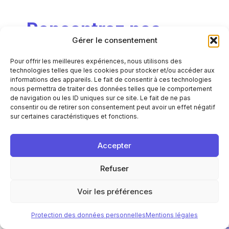
Rencontrez
nos
Gérer le consentement
experts
Pour offrir les meilleures expériences, nous utilisons des
technologies telles que les cookies pour stocker et/ou accéder aux
Un projet stratégique, une réflexion en cours
informations des appareils. Le fait de consentir à ces technologies
ou un besoin d’expertise ?
nous permettra de traiter des données telles que le comportement
Les équipes APL Data Center sont à votre
de navigation ou les ID uniques sur ce site. Le fait de ne pas
consentir ou de retirer son consentement peut avoir un effet négatif
écoute pour vous accompagner.
sur certaines caractéristiques et fonctions.
Contactez-nous
Accepter
Refuser
Voir les préférences
Protection des données personnelles
Mentions légales
END-
PURPOSE-
ENGINEERING-
SUSTAINABIL