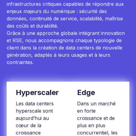
infrastructures critiques capables de répondre aux
enjeux majeurs du numérique : sécurité des
données, continuité de service, scalabilité, maîtrise
des coûts et durabilité.
Grâce à une approche globale intégrant innovation
et RSE, nous accompagnons chaque typologie de
client dans la création de data centers de nouvelle
génération, adaptés à leurs usages et à leurs
contraintes.
Hyperscaler
Edge
Les data centers
Dans un marché
hyperscale sont
en forte
aujourd’hui au
croissance et de
cœur de la
plus en plus
croissance
concurrentiel, les