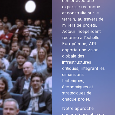
center avec une
expertise reconnue
et construite sur le
terrain, au travers de
milliers de projets.
Acteur indépendant
reconnu à l’échelle
Européenne, APL
apporte une vision
globale des
infrastructures
critiques, intégrant les
dimensions
techniques,
économiques et
stratégiques de
chaque projet.
Notre approche
couvre l’ensemble du