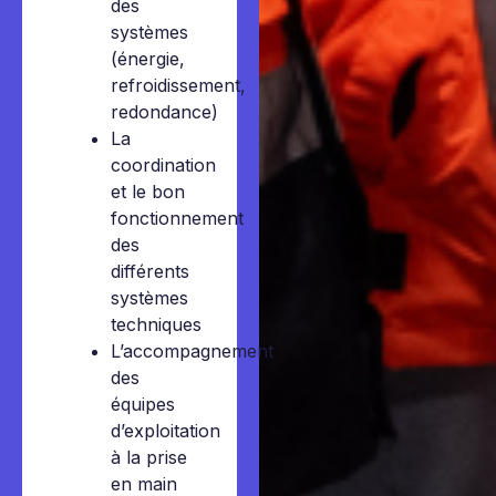
des
systèmes
(énergie,
refroidissement,
redondance)
La
coordination
et le bon
fonctionnement
des
différents
systèmes
techniques
L’accompagnement
des
équipes
d’exploitation
à la prise
en main