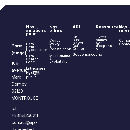
Nos
Nos
APL
Ressources
Nos
solutions
offres
réfé
pour…
Un
Livres
pure-
blancs
Conseil
Carriè
player
Avis
Design
Data
Conta
Paris
Data
d’experts
&
Center
Center
À
Construction
Hyperscaler
La
la
(siège)
Gouvernance
une
Maintenance
Data
&
Center
exploitation
Edge
106,
Entreprises
avenue
privées
Secteur
Marx
public
Dormoy
92120
MONTROUGE
tel:
+33184256211
contact@apl-
datacenter.fr