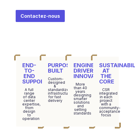
Contactez-nous
END-
PURPOSE-
ENGINEERING-
SUSTAINABIL
TO-
BUILT
DRIVER
AT
END
INNOVATION
THE
Custom-
SUPPORT
CORE
designed
More
&
than 40
A full
standardized
CSR
years
range
infrastructure
integrated
designing
of data
for fast
in each
smarter
center
delivery
project
solutions
expertise,
with a
and
from
community-
setting
design
acceptance
standards
to
focus
operation