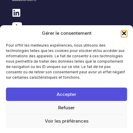
Gérer le consentement
Pour offrir les meilleures expériences, nous utilisons des
technologies telles que les cookies pour stocker et/ou accéder aux
informations des appareils. Le fait de consentir à ces technologies
nous permettra de traiter des données telles que le comportement
de navigation ou les ID uniques sur ce site. Le fait de ne pas
Copyright © APL Data Center
consentir ou de retirer son consentement peut avoir un effet négatif
sur certaines caractéristiques et fonctions.
Plan du
Mentions
Protection des données
Politique anti-
site
légales
personnelles
corruption
Accepter
Français
English
Refuser
Voir les préférences