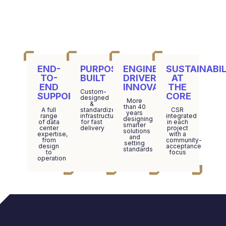
END-
PURPOSE-
ENGINEERING-
SUSTAINABIL
TO-
BUILT
DRIVER
AT
END
INNOVATION
THE
Custom-
SUPPORT
CORE
designed
More
&
than 40
A full
standardized
CSR
years
range
infrastructure
integrated
designing
of data
for fast
in each
smarter
center
delivery
project
solutions
expertise,
with a
and
from
community-
setting
design
acceptance
standards
to
focus
operation