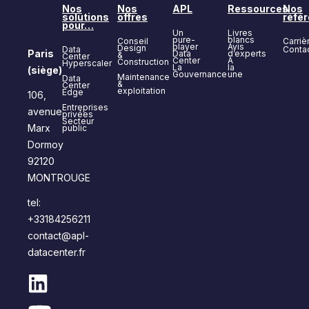
Nos
Nos
APL
Ressources
Nos
solutions
offres
réfé
pour…
Un
Livres
pure-
blancs
Conseil
Carriè
player
Avis
Design
Data
Conta
Paris
Data
d’experts
&
Center
Center
À
Construction
Hyperscaler
La
la
(siège)
Gouvernance
une
Maintenance
Data
&
Center
exploitation
Edge
106,
Entreprises
avenue
privées
Secteur
Marx
public
Dormoy
92120
MONTROUGE
tel:
+33184256211
contact@apl-
datacenter.fr